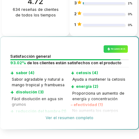
4.72
3
2%
634
reseñas de clientes
2
de todos los tiempos
0%
1
0%
Resumen de IA
Satisfacción general
93.02%
de los clientes están satisfechos con el producto
+
+
sabor (4)
cetosis (4)
Sabor agradable y natural a
Ayuda a mantener la cetosis
mango tropical y frambuesa
+
energía (2)
+
disolución (3)
Proporciona un aumento de
Fácil disolución en agua sin
energía y concentración
grumos
–
efectividad (1)
+
No aumenta los cuerpos
reducción del hambre (1)
cetónicos en algunos
Ver el resumen completo
Reduce la sensación de
usuarios
hambre