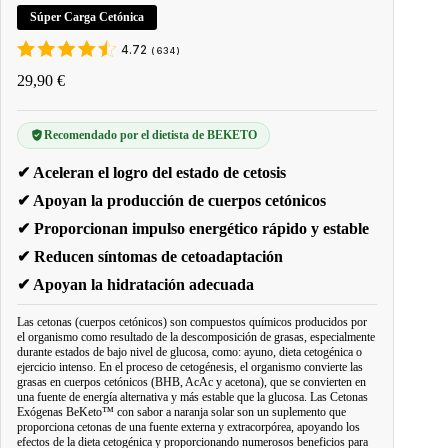
Súper Carga Cetónica
4.72
(
634
)
29,90
€
Recomendado por el dietista de BEKETO
✔ Aceleran el logro del estado de cetosis
✔ Apoyan la producción de cuerpos cetónicos
✔ Proporcionan impulso energético rápido y estable
✔ Reducen síntomas de cetoadaptación
✔ Apoyan la hidratación adecuada
Las cetonas (cuerpos cetónicos) son compuestos químicos producidos por
el organismo como resultado de la descomposición de grasas, especialmente
durante estados de bajo nivel de glucosa, como: ayuno, dieta cetogénica o
ejercicio intenso. En el proceso de cetogénesis, el organismo convierte las
grasas en cuerpos cetónicos (BHB, AcAc y acetona), que se convierten en
una fuente de energía alternativa y más estable que la glucosa. Las Cetonas
Exógenas BeKeto™ con sabor a naranja solar son un suplemento que
proporciona cetonas de una fuente externa y extracorpórea, apoyando los
efectos de la dieta cetogénica y proporcionando numerosos beneficios para