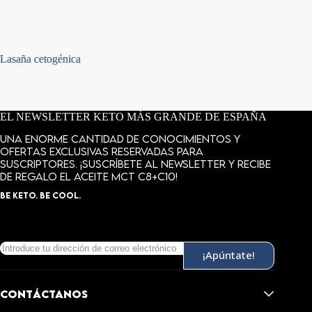
Lasaña cetogénica
Hamburg
EL NEWSLETTER KETO MÁS GRANDE DE ESPAÑA
Una enorme cantidad de conocimientos y
ofertas exclusivas reservadas para
suscriptores. ¡Suscríbete al newsletter y recibe
de regalo el aceite MCT C8+C10!
BE KETO. BE COOL.
¡Apúntate!
CONTÁCTANOS