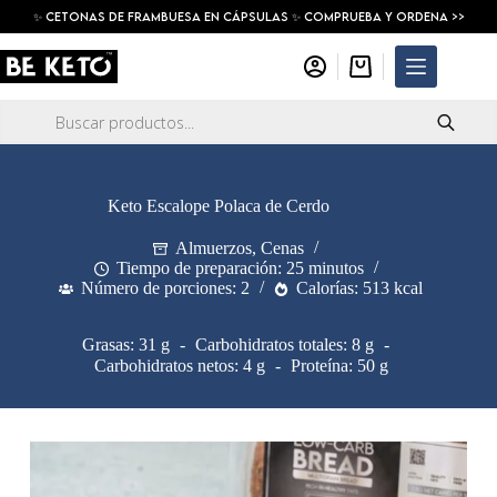
Saltar
✨ Cetonas De Frambuesa En Cápsulas ✨ COMPRUEBA Y ORDENA >>
al
contenido
Carro
de
compra
Búsqueda
de
productos
Keto Escalope Polaca de Cerdo
Almuerzos
,
Cenas
Tiempo de preparación: 25 minutos
Número de porciones: 2
Calorías: 513 kcal
Grasas: 31 g
Carbohidratos totales: 8 g
Carbohidratos netos: 4 g
Proteína: 50 g