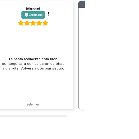
REVISIÓN EN MEDIACIÓN
Marcel
verificado
Gema
verificado
La pasta realmente está bien
conseguida, a comparación de otras
Perdón, se me fue el dedo, q
la disfruté. Volveré a comprar seguro
calificaros como muy buena, 
este mes
este mes