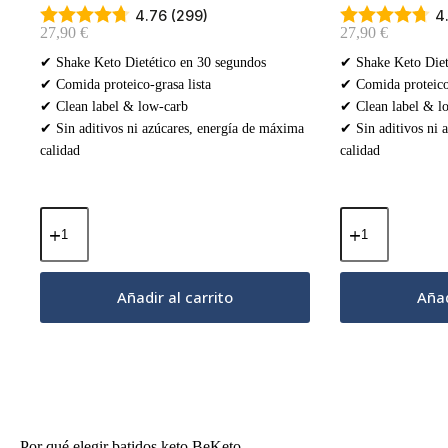
4.76 (299)
4
27,90
€
27,90
€
✔ Shake Keto Dietético en 30 segundos
✔ Shake Keto Diet
✔ Comida proteico-grasa lista
✔ Comida proteico-
✔ Clean label & low-carb
✔ Clean label & l
✔ Sin aditivos ni azúcares, energía de máxima
✔ Sin aditivos ni 
calidad
calidad
Batidos
Batidos
Keto
Keto
Diet
Diet
–
–
Coco
Frambuesa
Añadir al carrito
Añad
y
Silvestre
Chocolate
500g
Blanco
cantidad
500g
cantidad
Por qué elegir batidos keto BeKeto