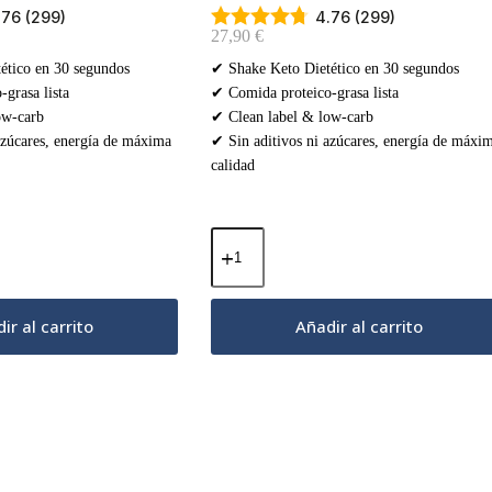
.76 (299)
4.76 (299)
27,90
€
ético en 30 segundos
✔ Shake Keto Dietético en 30 segundos
grasa lista
✔ Comida proteico-grasa lista
ow-carb
✔ Clean label & low-carb
azúcares, energía de máxima
✔ Sin aditivos ni azúcares, energía de máxi
calidad
Batidos
Keto
Diet
–
Vainilla
ir al carrito
Añadir al carrito
Francesa
500g
cantidad