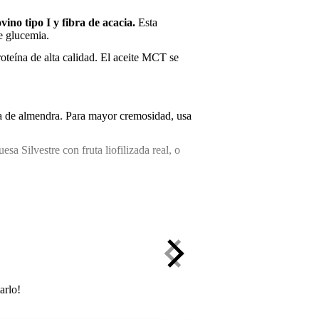
no tipo I y fibra de acacia.
Esta
e glucemia.
oteína de alta calidad. El aceite MCT se
a de almendra. Para mayor cremosidad, usa
a Silvestre con fruta liofilizada real, o
ución gratuita en 14 días. Pago seguro con
arlo!