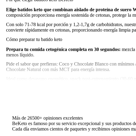
Elige batidos keto que combinan aislado de proteína de suero W
composición proporciona energía sostenida de cetonas, protege la ma
Con solo 71-78 kcal por porción y 1,2-1,7g de carbohidratos, nuestr
convierte rápidamente en cetonas, proporcionando energía limpia p
Cómo preparar tu batido keto
Prepara tu comida cetogénica completa en 30 segundos:
mezcla 
menos líquido.
Pide el sabor que prefieras: Coco y Chocolate Blanco con mínimos az
Chocolate Natural con más MCT para energía intensa.
Ideal como desayuno energético, snack post-entrenamiento (30-60 min
Envío y garantía
Compra con total confianza.
Envío gratis en España peninsular pa
tarjeta, PayPal o transferencia.
Satisfacción garantizada.
Más de 26500+ opiniones excelentes
Descubre nuestros aceites MCT
·
Ver suplementos keto
·
BeKeto es famoso por su servicio excepcional y sus productos d
Cada día enviamos cientos de paquetes y recibimos opiniones mar