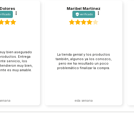
 Dolores
Maribel Martínez
rificado
verificado
muy bien asegurado
La tienda genial y los productos
productos. Entrega
también, algunos ya los conozco,
nte servicio, los
pero me ha resultado un poco
tendieron muy bien,
problemático finalizar la compra.
ente es muy amable.
eocuparse, es una
e te puedes fiar.
 semana
esta semana