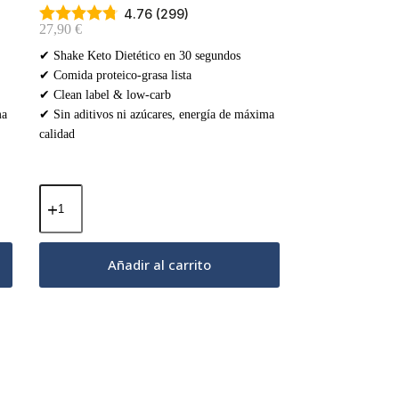
4.76 (299)
27,90
€
✔ Shake Keto Dietético en 30 segundos
✔ Comida proteico-grasa lista
✔ Clean label & low-carb
ma
✔ Sin aditivos ni azúcares, energía de máxima
calidad
Batidos
Keto
Diet
–
Chocolate
Añadir al carrito
Natural
500g
cantidad