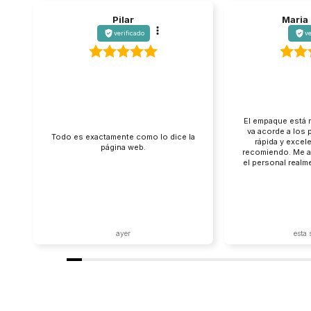
Pilar
Maria
verificado
ve
El empaque está 
va acorde a los 
Todo es exactamente como lo dice la
rápida y excele
página web.
recomiendo. Me a
el personal realm
Nada de que pr
tienda de la qu
ayer
esta