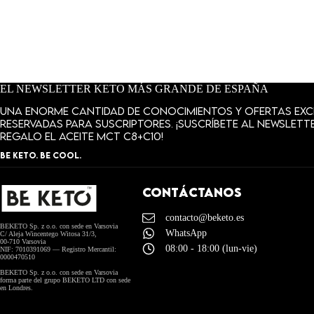
EL NEWSLETTER KETO MÁS GRANDE DE ESPAÑA
Una enorme cantidad de conocimientos y ofertas exc
reservadas para suscriptores. ¡Suscríbete al newslette
regalo el aceite MCT C8+C10!
BE KETO. BE COOL.
CONTÁCTANOS
contacto@beketo.es
BEKETO Sp. z o.o. con sede en Varsovia
WhatsApp
C/ Aleja Wincentego Witosa 31/3,
00-710 Varsovia
08:00 - 18:00 (lun-vie)
NIF: 7010391069 — Registro Mercantil:
0000470510
BEKETO Sp. z o.o. con sede en Varsovia
forma parte del grupo BEKETO LTD con sede
en Londres.