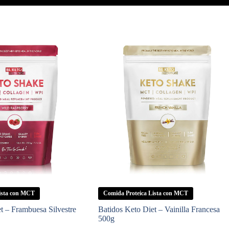
ista con MCT
Comida Proteica Lista con MCT
t – Frambuesa Silvestre
Batidos Keto Diet – Vainilla Francesa
500g