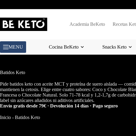
Saltar
al
contenido
Academia BeKeto
Recetas Ket
MENU
Cocina BeKeto
Snacks Keto
Batidos Keto
Pide batidos keto con aceite MCT y proteína de suero aislada — comid
mantienen la cetosis. Elige entre cuatro sabores: Coco y Chocolate Bla
Francesa o Chocolate Natural. Solo 71-78 kcal y 1,2-1,7g de carbohidr
label sin azúcares añadidos ni aditivos artificiales.
Envío gratis desde 79€ · Devolución 14 días · Pago seguro
Inicio
-
Batidos Keto