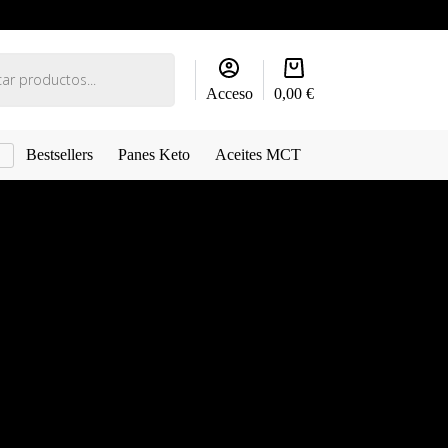
Carro
de
Acceso
0,00
€
compra
G
Bestsellers
Panes Keto
Aceites MCT