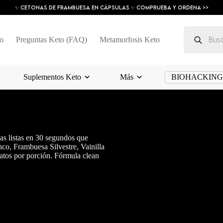
✨ Cetonas De Frambuesa En Cápsulas ✨ COMPRUEBA Y ORDENA >>
Búsqueda
de
o
Preguntas Keto (FAQ)
Metamorfosis Keto
productos
Suplementos Keto
Más
BIOHACKIN
as listas en 30 segundos que
nco, Frambuesa Silvestre, Vainilla
atos por porción. Fórmula clean