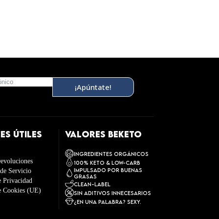
¡Apúntate!
ES ÚTILES
VALORES BEKETO
INGREDIENTES ORGÁNICOS
evoluciones
100% Keto & Low-carb
IMPULSADO POR BUENAS
de Servicio
GRASAS
e Privacidad
Clean-Label
de Cookies (UE)
SIN ADITIVOS INNECESARIOS
¿EN UNA PALABRA? SEXY.