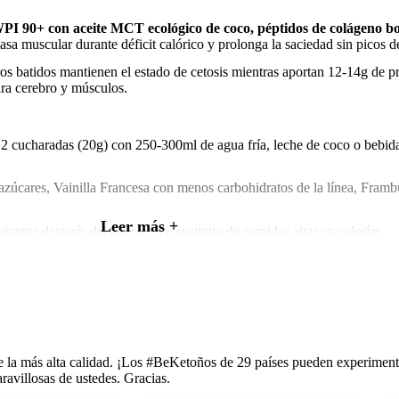
PI 90+ con aceite MCT ecológico de coco, péptidos de colágeno bovi
sa muscular durante déficit calórico y prolonga la saciedad sin picos d
os batidos mantienen el estado de cetosis mientras aportan 12-14g de pr
ara cerebro y músculos.
2 cucharadas (20g) con 250-300ml de agua fría, leche de coco o bebid
úcares, Vainilla Francesa con menos carbohidratos de la línea, Frambues
Leer más +
utos después del ejercicio) o sustituto de comidas altas en calorías.
ra pedidos superiores a 79€. Entrega en 24-72h con seguimiento. Devol
e la más alta calidad. ¡Los #BeKetoños de 29 países pueden experiment
avillosas de ustedes. Gracias.