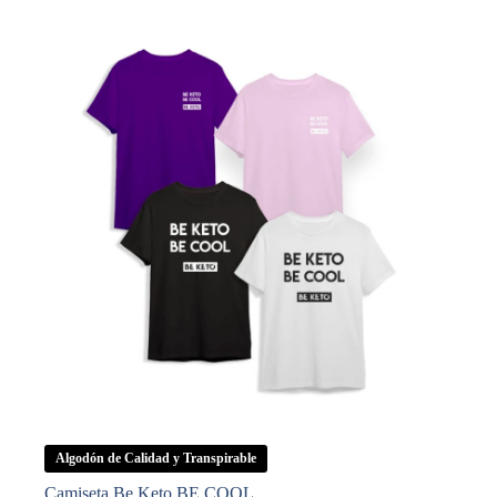
Reishi)
–
Canela
&
Cardamomo
250g
cantidad
Algodón de Calidad y Transpirable
Camiseta Be Keto BE COOL