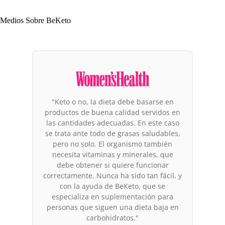
Medios Sobre BeKeto
"De los productos a los que vale la pena
prestar atención, destacan los productos
de la marca BeKeto. ¿Por qué
precisamente ellos? Es la primera marca
en Europa que enfoca toda su actividad
en la dieta cetogénica. Sus cofundadores
llevan años viviendo en estado de
cetosis y se sienten genial, por lo que no
es otra maniobra de marketing. Se
puede arriesgar la afirmación de que los
invitados creen en lo que hacen."