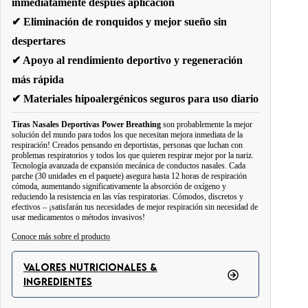
inmediatamente después aplicación
✔ Eliminación de ronquidos y mejor sueño sin
despertares
✔ Apoyo al rendimiento deportivo y regeneración
más rápida
✔ Materiales hipoalergénicos seguros para uso diario
Tiras Nasales Deportivas Power Breathing
son probablemente la mejor
solución del mundo para todos los que necesitan mejora inmediata de la
respiración! Creados pensando en deportistas, personas que luchan con
problemas respiratorios y todos los que quieren respirar mejor por la nariz.
Tecnología avanzada de expansión mecánica de conductos nasales. Cada
parche (30 unidades en el paquete) asegura hasta 12 horas de respiración
cómoda, aumentando significativamente la absorción de oxígeno y
reduciendo la resistencia en las vías respiratorias. Cómodos, discretos y
efectivos – ¡satisfarán tus necesidades de mejor respiración sin necesidad de
usar medicamentos o métodos invasivos!
Conoce más sobre el producto
Las tiras nasales Power Breathing son mucho más que un simple
producto para mejorar la respiración.
Se trata de una solución avanzada
VALORES NUTRICIONALES &
de biohacking que ensancha mecánicamente las vías nasales, permitiendo un
INGREDIENTES
flujo de aire sin obstrucciones. Su diseño cuidadosamente pensado