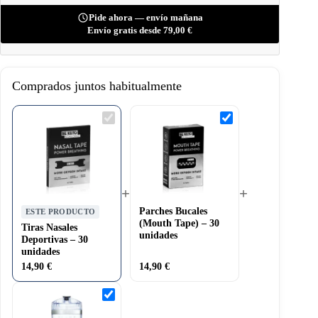
Pide ahora — envío mañana
Envío gratis desde
79,00
€
Comprados juntos habitualmente
Tiras
Parches
Nasales
Bucales
Deportivas
(Mouth
–
Tape)
30
–
unidades
30
unidades
+
+
Parches Bucales
ESTE PRODUCTO
(Mouth Tape) – 30
Tiras Nasales
unidades
Deportivas – 30
unidades
14,90
€
14,90
€
Batidora
Shaker
BeKeto