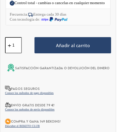
Control total - cambias o cancelas en cualquier momento
✓
Frecuencia:
Entrega cada 30 días
Con tecnología de:
Tiras
Nasales
Añadir al carrito
Deportivas
–
30
unidades
SATISFACCIÓN GARANTIZADA O DEVOLUCIÓN DEL DINERO
cantidad
PAGOS SEGUROS
Conoce los métodos de pago disponibles
ENVÍO GRATIS DESDE 79 €!
Conoce los métodos de envío disponibles
COMPRA Y GANA 149 BEKOINS!
Descubre el BEKETO CLUB