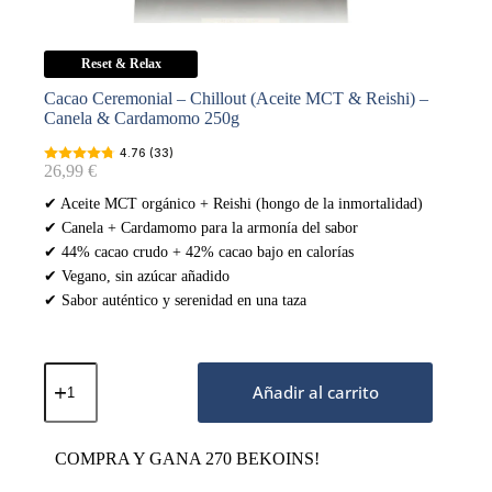
Reset & Relax
Cacao Ceremonial – Chillout (Aceite MCT & Reishi) –
Canela & Cardamomo 250g
4.76 (33)
26,99
€
✔ Aceite MCT orgánico + Reishi (hongo de la inmortalidad)
✔ Canela + Cardamomo para la armonía del sabor
✔ 44% cacao crudo + 42% cacao bajo en calorías
✔ Vegano, sin azúcar añadido
✔ Sabor auténtico y serenidad en una taza
Cacao
Ceremonial
Añadir al carrito
–
Chillout
(Aceite
COMPRA Y GANA 270 BEKOINS!
MCT
&