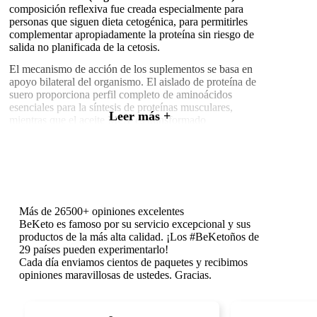
composición reflexiva fue creada especialmente para
personas que siguen dieta cetogénica, para permitirles
complementar apropiadamente la proteína sin riesgo de
salida no planificada de la cetosis.
El mecanismo de acción de los suplementos se basa en
apoyo bilateral del organismo. El aislado de proteína de
suero proporciona perfil completo de aminoácidos
esenciales para la síntesis de proteínas musculares,
Leer más +
mientras que el aceite MCT es transformado
inmediatamente por el hígado en cetonas, fuente de
energía preferida para el cerebro y músculos durante la
dieta cetogénica.
A diferencia de suplementos proteicos estándar, las
proteínas keto no solo no interrumpen la cetosis, sino que
la apoyan activamente proporcionando cetonas
Más de 26500+ opiniones excelentes
adicionales al organismo. Esto hace que puedas
BeKeto es famoso por su servicio excepcional y sus
complementar de forma segura la necesidad diaria de
productos de la más alta calidad. ¡Los #BeKetoños de
proteína sin preocuparte por su impacto en el estado
29 países pueden experimentarlo!
metabólico.
Cada día enviamos cientos de paquetes y recibimos
opiniones maravillosas de ustedes. Gracias.
Composición y mecanismo de acción de la
proteína keto