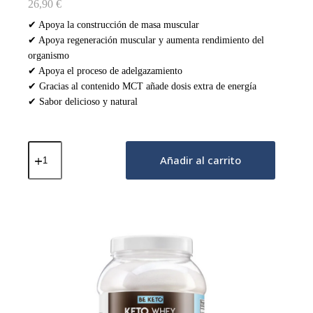
26,90
€
✔ Apoya la construcción de masa muscular
✔ Apoya regeneración muscular y aumenta rendimiento del
organismo
✔ Apoya el proceso de adelgazamiento
✔ Gracias al contenido MCT añade dosis extra de energía
✔ Sabor delicioso y natural
Proteína
Keto
Añadir al carrito
con
MCT
–
Coco
y
Chocolate
Blanco
300g
cantidad