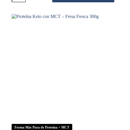
MCT
–
Frambuesa
Silvestre
300g
cantidad
Forma Más Pura de Proteína + MCT