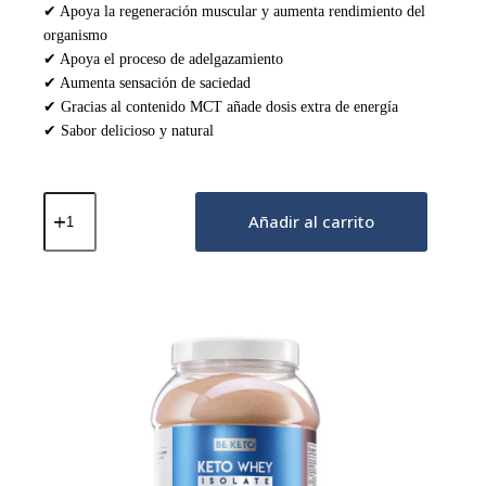
✔ Apoya la regeneración muscular y aumenta rendimiento del
organismo
✔ Apoya el proceso de adelgazamiento
✔ Aumenta sensación de saciedad
✔ Gracias al contenido MCT añade dosis extra de energía
✔ Sabor delicioso y natural
Proteína
Keto
Añadir al carrito
con
MCT
–
Chocolate
Natural
300g
cantidad