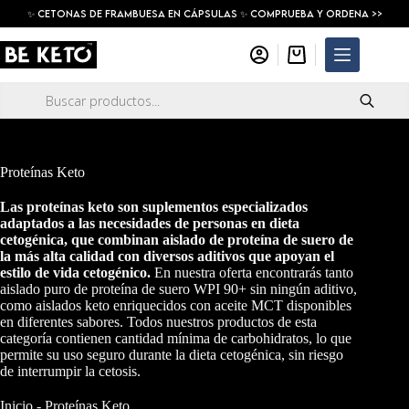
Saltar
✨ Cetonas De Frambuesa En Cápsulas ✨ COMPRUEBA Y ORDENA >>
al
contenido
Carro
de
compra
Búsqueda
de
productos
Proteínas Keto
Las proteínas keto son suplementos especializados
adaptados a las necesidades de personas en dieta
cetogénica, que combinan aislado de proteína de suero de
la más alta calidad con diversos aditivos que apoyan el
estilo de vida cetogénico.
En nuestra oferta encontrarás tanto
aislado puro de proteína de suero WPI 90+ sin ningún aditivo,
como aislados keto enriquecidos con aceite MCT disponibles
en diferentes sabores. Todos nuestros productos de esta
categoría contienen cantidad mínima de carbohidratos, lo que
permite su uso seguro durante la dieta cetogénica, sin riesgo
de interrumpir la cetosis.
Inicio
-
Proteínas Keto