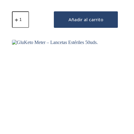
GluKeto
Meter
Añadir al carrito
–
Tiras
Reactivas
Cetonas
50uds.
cantidad