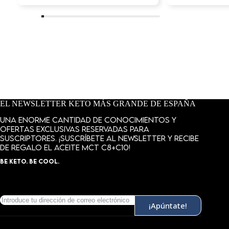
análisis se pueden realizar con una batería para
evitar necesidad de cambio frecuente de batería y
asegurar continuidad del monitoreo.
Cantidad de análisis que se pueden realizar con
una batería
- vale la pena verificar cuántos análisis
se pueden realizar con una batería para evitar
necesidad de cambio frecuente de batería y asegurar
continuidad del monitoreo.
Certificados de seguridad
- el medidor de cetonas
debe poseer certificados apropiados que confirmen
su seguridad y conformidad con normas de calidad.
EL NEWSLETTER KETO MÁS GRANDE DE ESPAÑA
La marca CE es uno de los indicadores que
testimonian conformidad del dispositivo con
Una enorme cantidad de conocimientos y
estándares europeos de seguridad y calidad.
ofertas exclusivas reservadas para
Velocidad de obtención de resultados
- la
suscriptores. ¡Suscríbete al newsletter y recibe
velocidad de recibir resultados de mediciones es
de regalo el aceite MCT C8+C10!
importante, especialmente cuando queremos
BE KETO. BE COOL.
monitorear nuestra cetosis de manera eficiente y
cómoda. Vale la pena elegir medidor de cetonas que
asegure resultados rápidos e inmediatos de
mediciones, permitiendo reacción rápida a cambios
de nivel de cetonas en sangre.
¡Apúntate!
Memoria del dispositivo y posibilidad de
guardar resultados
- memoria apropiadamente
grande del dispositivo permite guardar resultados de