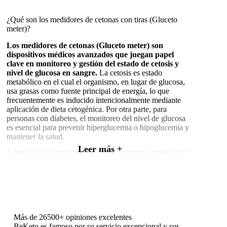
¿Qué son los medidores de cetonas con tiras (Gluceto
meter)?
Los medidores de cetonas (Gluceto meter) son
dispositivos médicos avanzados que juegan papel
clave en monitoreo y gestión del estado de cetosis y
nivel de glucosa en sangre.
La cetosis es estado
metabólico en el cual el organismo, en lugar de glucosa,
usa grasas como fuente principal de energía, lo que
frecuentemente es inducido intencionalmente mediante
aplicación de dieta cetogénica. Por otra parte, para
personas con diabetes, el monitoreo del nivel de glucosa
es esencial para prevenir hiperglucemia o hipoglucemia y
mantener la salud.
Leer más +
Además del dispositivo de medición mismo, también son
necesarias tiras de prueba desechables que, dependiendo
del tipo de tira, permiten medición del nivel de cuerpos
cetónicos o glucosa en sangre. Su construcción está
pensada para minimizar riesgo de errores durante
medición y asegurar alta precisión de resultados.
Los medidores de cetonas en sangre más avanzados,
Más de 26500+ opiniones excelentes
como nuestro GLUKETO METER, ofrecen
BeKeto es famoso por su servicio excepcional y sus