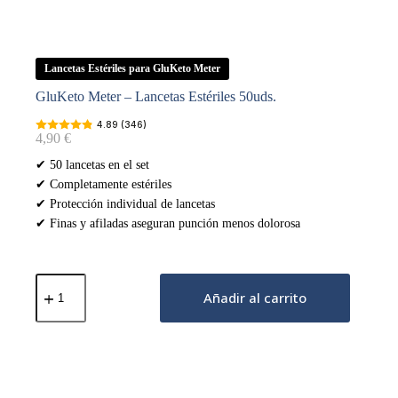
Lancetas Estériles para GluKeto Meter
GluKeto Meter – Lancetas Estériles 50uds.
4.89 (346)
4,90
€
✔ 50 lancetas en el set
✔ Completamente estériles
✔ Protección individual de lancetas
✔ Finas y afiladas aseguran punción menos dolorosa
GluKeto
Meter
Añadir al carrito
–
Lancetas
Estériles
50uds.
cantidad