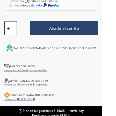
Frecuencia:
Entrega cada 30 días
Peso Neto:
250 G
Con tecnología de:
Crema
Keto™
Añadir al carrito
Mantequilla
de
Cacahuete
Perfecta
SATISFACCIÓN GARANTIZADA O DEVOLUCIÓN DEL DINERO
250g
cantidad
PAGOS SEGUROS
Conoce los métodos de pago disponibles
ENVÍO GRATIS DESDE 79 €!
Conoce los métodos de envío disponibles
COMPRA Y GANA 100 BEKOINS!
Descubre el BEKETO CLUB
Pide en las próximas 3:15:27 — envío hoy
Envío gratis desde
79,00
€