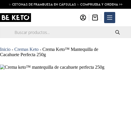
Saltar
✨ Cetonas De Frambuesa En Cápsulas ✨ COMPRUEBA Y ORDENA >>
al
contenido
Carro
de
compra
Búsqueda
de
productos
Inicio
-
Cremas Keto
-
Crema Keto™ Mantequilla de
Cacahuete Perfecta 250g