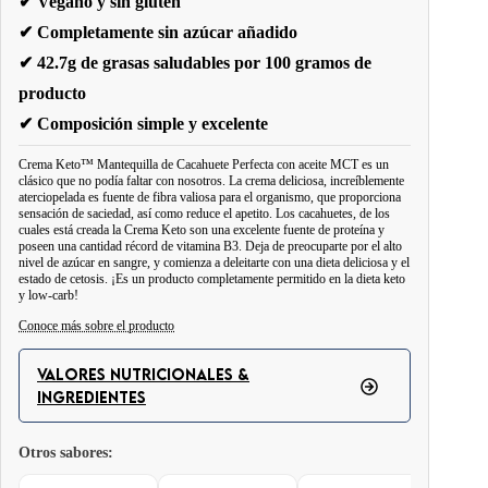
✔ Vegano y sin gluten
✔ Completamente sin azúcar añadido
✔ 42.7g de grasas saludables por 100 gramos de
producto
✔ Composición simple y excelente
Crema Keto™ Mantequilla de Cacahuete Perfecta con aceite MCT es un
clásico que no podía faltar con nosotros. La crema deliciosa, increíblemente
aterciopelada es fuente de fibra valiosa para el organismo, que proporciona
sensación de saciedad, así como reduce el apetito. Los cacahuetes, de los
cuales está creada la Crema Keto son una excelente fuente de proteína y
poseen una cantidad récord de vitamina B3. Deja de preocuparte por el alto
nivel de azúcar en sangre, y comienza a deleitarte con una dieta deliciosa y el
estado de cetosis. ¡Es un producto completamente permitido en la dieta keto
y low-carb!
Conoce más sobre el producto
Crema Keto™ Mantequilla de Cacahuate Excelente con aceite MCT es
una crema de cacahuate de la más alta calidad!
Es vegana, sin gluten y
VALORES NUTRICIONALES &
sin azúcar! Solo 2,3 gramos de carbohidratos y hasta 10,7 gramos de grasa
INGREDIENTES
saludable por porción del producto.
Otros sabores:
Es un tentempié saludable, ideal para la dieta cetogénica o baja en
carbohidratos. Crema Keto es perfecto como complemento de todo tipo de