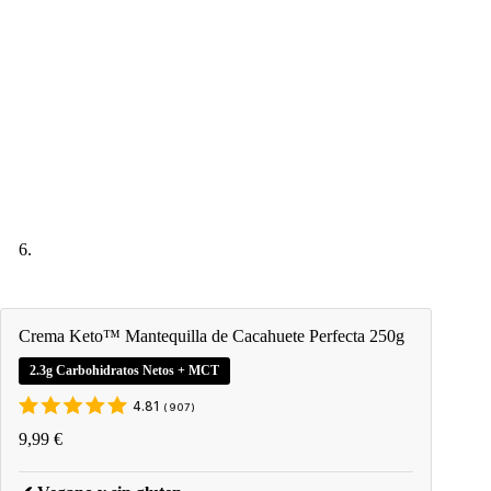
Crema Keto™ Mantequilla de Cacahuete Perfecta 250g
2.3g Carbohidratos Netos + MCT
4.81
(
907
)
9,99
€