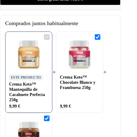
Comprados juntos habitualmente
Crema
Crema
Keto™
Keto™
Mantequilla
Chocolate
de
Blanco
Cacahuete
y
Perfecta
Frambuesa
250g
250g
+
+
Crema Keto™
ESTE PRODUCTO
Chocolate Blanco y
Crema Keto™
Frambuesa 250g
Mantequilla de
Cacahuete Perfecta
250g
9,99
€
9,99
€
Crema
Keto™
Rey
del
Chocolate