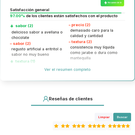
Resumen de IA
Satisfacción general
97.00%
de los clientes están satisfechos con el producto
+
–
precio (2)
sabor (2)
demasiado caro para la
delicioso sabor a avellana o
calidad y cantidad
chocolate
–
textura (2)
–
sabor (2)
consistencia muy líquida
regusto artificial a eritritol o
como jarabe o dura como
sabor no muy bueno
mantequilla
+
textura (1)
consistencia espesa que se
Ver el resumen completo
puede untar bien
Reseñas de clientes
Limpiar
Buscar