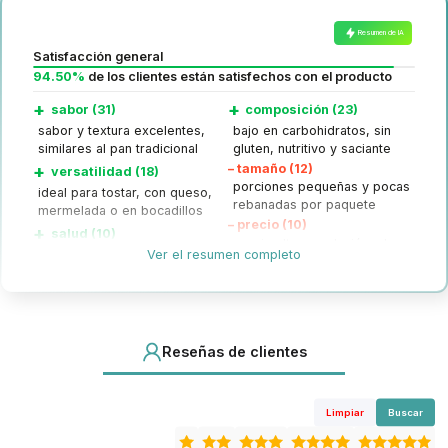
Resumen de IA
Satisfacción general
94.50%
de los clientes están satisfechos con el producto
+
+
sabor (31)
composición (23)
sabor y textura excelentes,
bajo en carbohidratos, sin
similares al pan tradicional
gluten, nutritivo y saciante
+
–
tamaño (12)
versatilidad (18)
porciones pequeñas y pocas
ideal para tostar, con queso,
rebanadas por paquete
mermelada o en bocadillos
–
precio (10)
+
salud (10)
precio alto en relación a la
Ver el resumen completo
ayuda en dietas keto y
cantidad
control de diabetes
Reseñas de clientes
Limpiar
Buscar