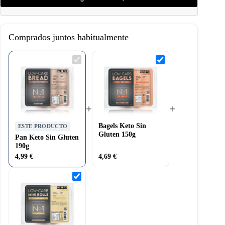
*AR – Asunciones de referencia de un adulto medio (8400
kJ / 2000 kcal)
Comprados juntos habitualmente
Pan
Bagels
Keto
Keto
Sin
Sin
Gluten
Gluten
190g
150g
+
+
Bagels Keto Sin
ESTE PRODUCTO
Gluten 150g
Pan Keto Sin Gluten
190g
4,99
€
4,69
€
Panecillos
Keto
Sin
Gluten
4x25g