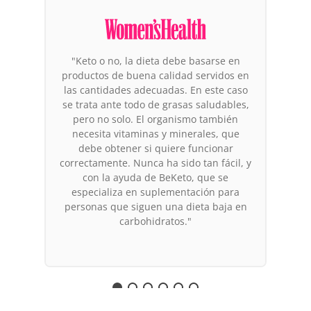
"De los productos a los que vale la pena
prestar atención, destacan los productos
de la marca BeKeto. ¿Por qué
precisamente ellos? Es la primera marca
en Europa que enfoca toda su actividad
en la dieta cetogénica. Sus cofundadores
llevan años viviendo en estado de
cetosis y se sienten genial, por lo que no
es otra maniobra de marketing. Se
puede arriesgar la afirmación de que los
invitados creen en lo que hacen."
Productos relacionados