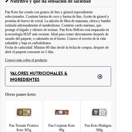
✔ Nutritivo y que da sensación de saciedad
Pan Keto fue creado con granos de lino y girasol especialmente
seleccionados. Contiene harina de coco y harina de lino. Aceite de girasol y
proteína de huevo de corral. La adición de fibra de manzana, cítrica y bambú
estimula adicionalmente el metabolismo. Contiene cardo mariano, que
protege el hígado y riñones de toxinas. Pan Keto BeKeto está empacado en
la tecnología MAP más reciente. Ideal para comer directamente después de
sacarlo del paquete, o calentarlo en el horno. Conoce el secreto de la vida
saludable y baja en carbohidratos.
Fecha de caducidad: Mínimo 60 días desde la fecha de compra, después de
abrir el paquete consumir en 2 días.
Conoce más sobre el producto
Creado con harinas y granos bajos en carbohidratos especialmente
seleccionados. Rico en fibra y proteínas. Sin azúcares añadidos. ¡Solo 0,5
VALORES NUTRICIONALES &
gramos de carbohidratos netos por porción! Bajo índice glucémico (IG) –
INGREDIENTES
25. Consumido con moderación, no te sacará de la cetosis ni alterará tu
estilo de vida bajo en carbohidratos. Envasado con la más avanzada
Otros panes keto:
tecnología MAP, lo que le confiere hasta 120 días de vida útil. Ideal para
comer directamente al sacar el envase o para calentar en el horno o en la
Valores nutricionales
tostadora.
Porción diaria:
1 rebanada (30 g)
Número de porciones por envase:
Pan Tostado Proteico
Pan Crujiente Keto
Pan Keto Multigrano
6
Paneci
Keto 365g
90g
360g
Gl