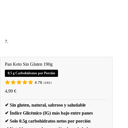
Pan Keto Sin Gluten 190g
0.5 g Carbohidratos por Porción
4.78
(
292
)
4,99
€
✔ Sin gluten, natural, sabroso y saludable
✔ Índice Glicémico (IG) más bajo entre panes
✔ Solo 0.5g carbohidratos netos por porción