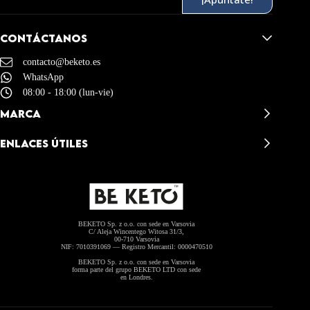
CONTÁCTANOS
contacto@beketo.es
WhatsApp
08:00 - 18:00 (lun-vie)
MARCA
BeKeto - Reseñas
ENLACES ÚTILES
La Historia de BeKeto
Misión y visión
Contacto
BeKeto Academia
Envío y Devoluciones
Distribución B2B
Términos de Servicio
Política de Privacidad
Política de Cookies (UE)
BEKETO Sp. z o.o. con sede en Varsovia
C/ Aleja Wincentego Witosa 31/3,
00-710 Varsovia
NIF: 7010391069 — Registro Mercantil: 0000470510
BEKETO Sp. z o.o. con sede en Varsovia
forma parte del grupo BEKETO LTD con sede
en Londres.