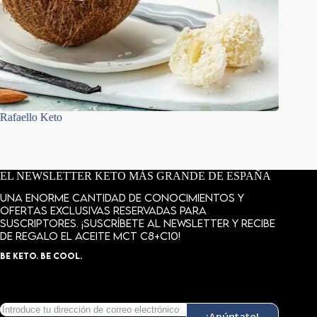
Rafaello Keto
Avena ke
EL NEWSLETTER KETO MÁS GRANDE DE ESPAÑA
Una enorme cantidad de conocimientos y
ofertas exclusivas reservadas para
suscriptores. ¡Suscríbete al newsletter y recibe
de regalo el aceite MCT C8+C10!
BE KETO. BE COOL.
¡Apúntate!