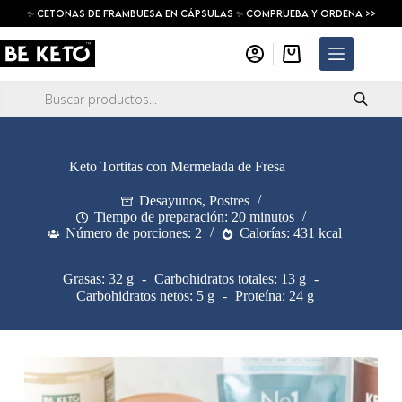
Saltar
✨ Cetonas De Frambuesa En Cápsulas ✨ COMPRUEBA Y ORDENA >>
al
contenido
Carro
de
compra
Búsqueda
de
productos
Keto Tortitas con Mermelada de Fresa
Desayunos
,
Postres
Tiempo de preparación: 20 minutos
Número de porciones: 2
Calorías: 431 kcal
Grasas: 32 g
Carbohidratos totales: 13 g
Carbohidratos netos: 5 g
Proteína: 24 g